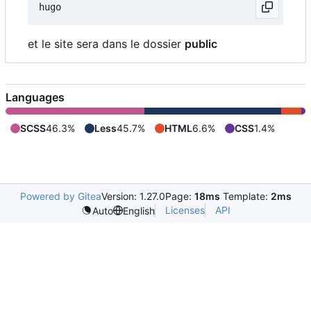
et le site sera dans le dossier
public
Languages
SCSS
46.3%
Less
45.7%
HTML
6.6%
CSS
1.4%
Powered by Gitea
Version: 1.27.0
Page:
18ms
Template:
2ms
Licenses
API
Auto
English