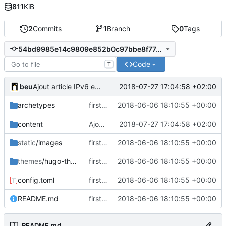
811
KiB
2
Commits
1
Branch
0
Tags
54bd9985e14c9809e852b0c97bbe8f77e1fff596
Code
T
beu
2018-07-27 17:04:58 +02:00
Ajout article IPv6 et correction double titre
archetypes
first release
2018-06-06 18:10:55 +00:00
content
Ajout article IPv6 et correction double titre
2018-07-27 17:04:58 +02:00
static
/images
first release
2018-06-06 18:10:55 +00:00
themes
/hugo-theme-nix
first release
2018-06-06 18:10:55 +00:00
config.toml
first release
2018-06-06 18:10:55 +00:00
README.md
first release
2018-06-06 18:10:55 +00:00
README.md