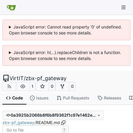
JavaScript error: Cannot read property '0' of undefined.
Open browser console to see more details.
JavaScript error: h(...).replaceChildren is not a function.
Open browser console to see more details.
VirtIT
/
zbx-pf_gateway
1
0
0
Code
Issues
Pull Requests
Releases
0a3925b2066b8f6b8f9362f1c97e1462e8a316cf
zbx-pf_gateway
/
README.md
T