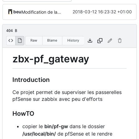
beu
2018-03-12 16:23:32 +01:00
Modification de la mise en page
404 B
Raw
Blame
History
zbx-pf_gateway
Introduction
Ce projet permet de superviser les passerelles
pfSense sur zabbix avec peu d'efforts
HowTO
copier le
bin/pf-gw
dans le dossier
/usr/local/bin/
de pfSense et le rendre