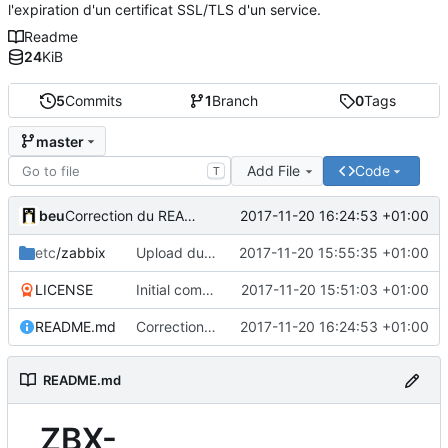
l'expiration d'un certificat SSL/TLS d'un service.
Readme
24
KiB
5
Commits
1
Branch
0
Tags
master
Add File
Code
T
beu
2017-11-20 16:24:53 +01:00
Correction du README.md
etc
/zabbix
Upload du UserParameter
2017-11-20 15:55:35 +01:00
LICENSE
Initial commit
2017-11-20 15:51:03 +01:00
README.md
Correction du README.md
2017-11-20 16:24:53 +01:00
README.md
ZBX-